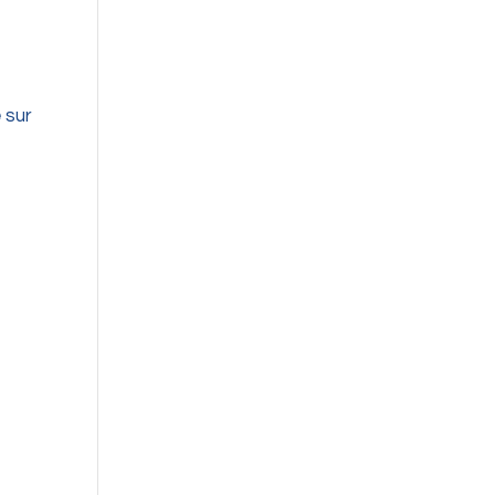
é
sur